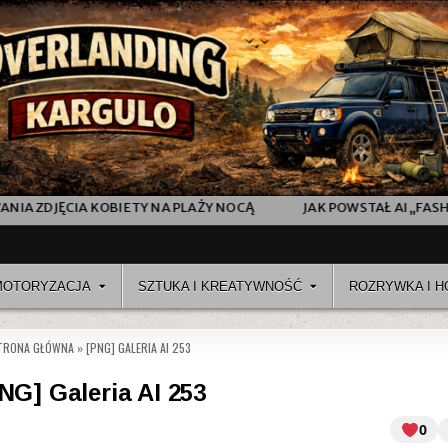
JAK POWSTAŁ AI „FASHION SHOW” VIDEO SHORT Z POKAZU M
MOTORYZACJA
SZTUKA I KREATYWNOŚĆ
ROZRYWKA I H
TRONA GŁÓWNA
»
[PNG] GALERIA AI 253
NG] Galeria AI 253
0