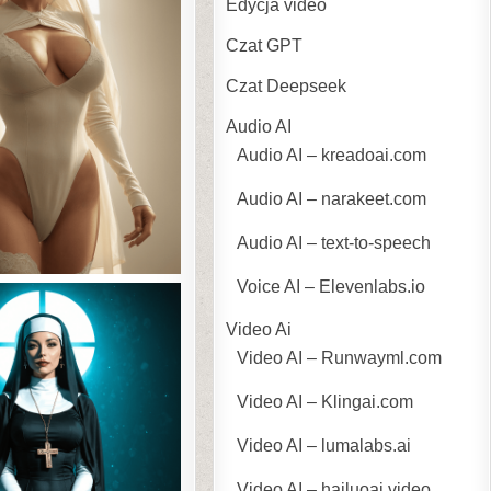
Edycja video
Czat GPT
Czat Deepseek
Audio AI
Audio AI – kreadoai.com
Audio AI – narakeet.com
Audio AI – text-to-speech
Voice AI – Elevenlabs.io
Video Ai
Video AI – Runwayml.com
Video AI – Klingai.com
Video AI – lumalabs.ai
Video AI – hailuoai.video