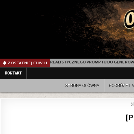
NEGO PROMPTU DO GENEROWANIA ZDJĘCIA KOBIETY NA PLAŻY NOCĄ
Z OSTATNIEJ CHWILI
KONTAKT
STRONA GŁÓWNA
PODRÓŻE I 
S
[P