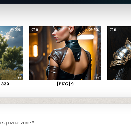
228
0
356
0
I 339
[PNG] 9
 są oznaczone
*