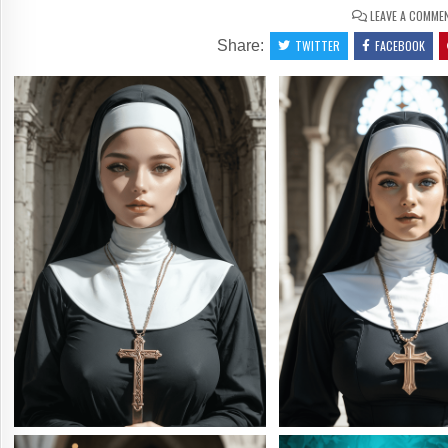
LEAVE A COMME
Share:
TWITTER
FACEBOOK
0
63
0
SHARE