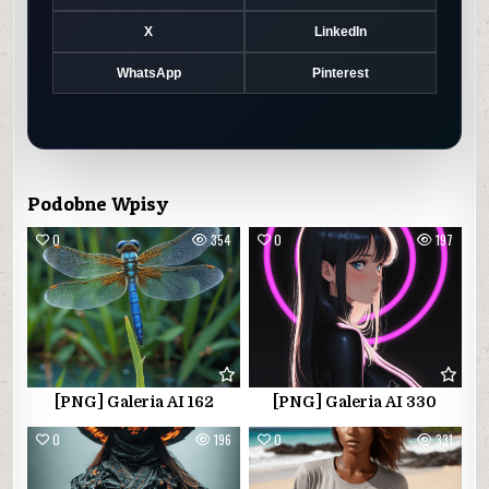
X
LinkedIn
WhatsApp
Pinterest
Podobne Wpisy
0
354
0
197
[PNG] Galeria AI 162
[PNG] Galeria AI 330
0
196
0
331