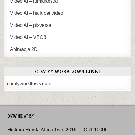
Video AI – lumalabs.ai
Video AI – hailuoai.video
Video AI – pixverse
Video AI – VEO3
Animacja 2D
COMFY WORKLOWS LINKI
comfyworkflows.com
OSTATNIE WPISY
Historia Honda Africa Twin 2016 — CRF1000L