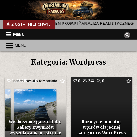
000L
JAK DZIAŁA TEN PROMPT? ANALIZA REALISTYCZNEGO PR
Z OSTATNIEJ CHWILI
MENU
MENU
Kategoria:
Wordpress
COMMENT
COMMENT
0
215
0
0
233
0
ON
ON
WYKLUCZENIE
ROZMYCIE
GALERII
MINIATUR
ROBO
WPISÓW
GALLERY
DLA
Z
JEDNEJ
WYNIKÓW
KATEGORII
WYSZUKIWANIA
W
NA
WORDPRESS
STRONIE
Wykluczenie galerii Robo
Rozmycie miniatur
Gallery z wyników
wpisów dla jednej
wyszukiwania na stronie
kategorii w WordPress