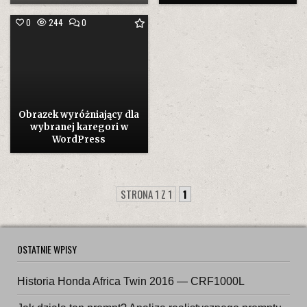
COMMENT
0
244
0
ON
OBRAZEK
WYRÓŻNIAJĄCY
DLA
WYBRANEJ
KAREGORI
W
WORDPRESS
Obrazek wyróżniający dla
wybranej karegori w
WordPress
STRONA 1 Z 1
1
OSTATNIE WPISY
Historia Honda Africa Twin 2016 — CRF1000L