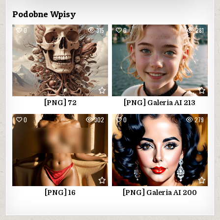
Podobne Wpisy
0
315
0
281
[PNG] 72
[PNG] Galeria AI 213
0
302
0
279
[PNG] 16
[PNG] Galeria AI 200