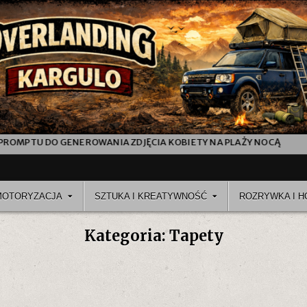
TU DO GENEROWANIA ZDJĘCIA KOBIETY NA PLAŻY NOCĄ
JAK P
MOTORYZACJA
SZTUKA I KREATYWNOŚĆ
ROZRYWKA I H
Kategoria:
Tapety