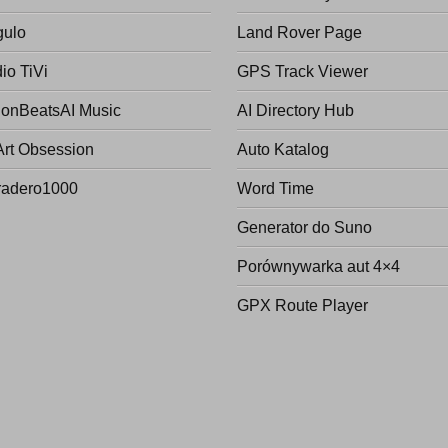
gulo
Land Rover Page
io TiVi
GPS Track Viewer
onBeatsAI Music
AI Directory Hub
Art Obsession
Auto Katalog
radero1000
Word Time
Generator do Suno
Porównywarka aut 4×4
GPX Route Player