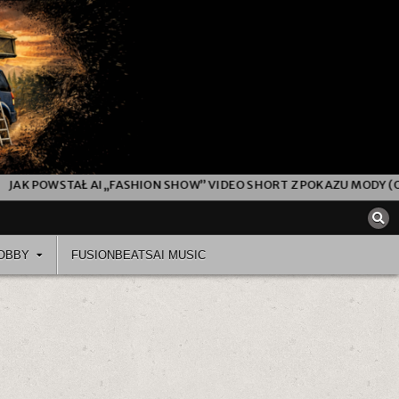
OWSTAŁ AI „FASHION SHOW” VIDEO SHORT Z POKAZU MODY (OD PR
OBBY
FUSIONBEATSAI MUSIC