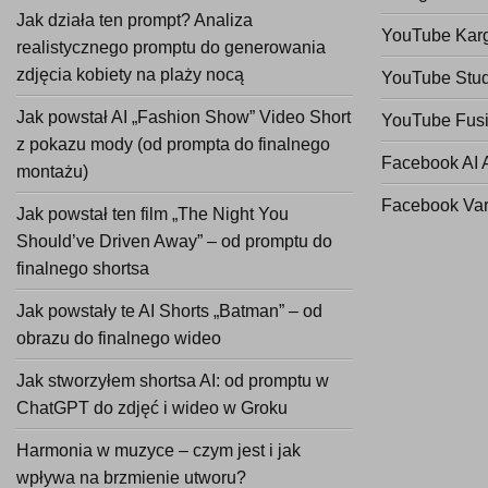
Jak działa ten prompt? Analiza
YouTube Kar
realistycznego promptu do generowania
zdjęcia kobiety na plaży nocą
YouTube Stud
Jak powstał AI „Fashion Show” Video Short
YouTube Fusi
z pokazu mody (od prompta do finalnego
Facebook AI 
montażu)
Facebook Va
Jak powstał ten film „The Night You
Should’ve Driven Away” – od promptu do
finalnego shortsa
Jak powstały te AI Shorts „Batman” – od
obrazu do finalnego wideo
Jak stworzyłem shortsa AI: od promptu w
ChatGPT do zdjęć i wideo w Groku
Harmonia w muzyce – czym jest i jak
wpływa na brzmienie utworu?