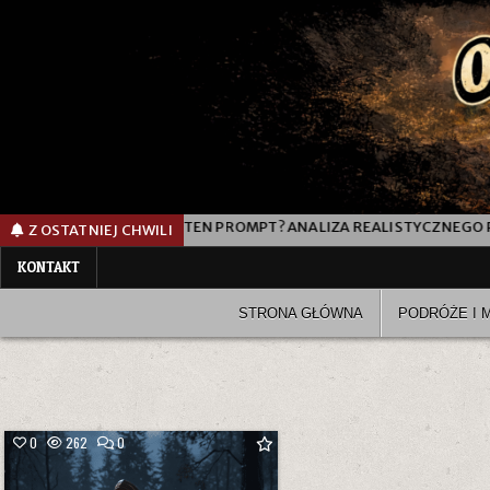
JAK DZIAŁA TEN PROMPT? ANALIZA REALISTYCZNEGO PROMP
Z OSTATNIEJ CHWILI
KONTAKT
STRONA GŁÓWNA
PODRÓŻE I 
COMMENT
0
262
0
ON
TAPETY
NA