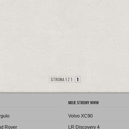
STRONA 1 Z 1
1
MOJE STRONY WWW
rgulo
Volvo XC90
nd Rover
LR Discovery 4