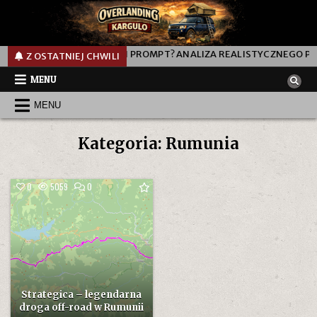
L
JAK DZIAŁA TEN PROMPT? ANALIZA REALISTYCZNEGO PROM
Z OSTATNIEJ CHWILI
MENU
MENU
Kategoria:
Rumunia
COMMENT
0
5059
0
ON
STRATEGICA
–
LEGENDARNA
DROGA
OFF-
ROAD
W
RUMUNII
Strategica – legendarna
droga off-road w Rumunii