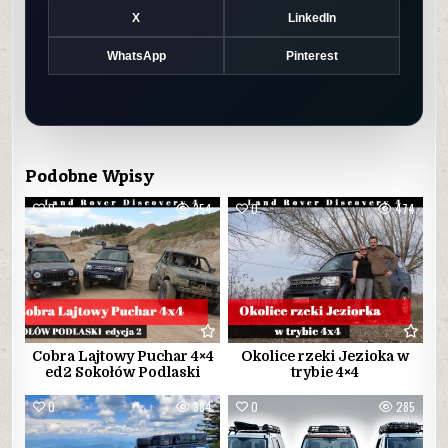
X
LinkedIn
WhatsApp
Pinterest
Podobne Wpisy
0
354
0
474
Cobra Lajtowy Puchar 4×4
Okolice rzeki Jezioka w
ed2 Sokołów Podlaski
trybie 4×4
0
384
0
285