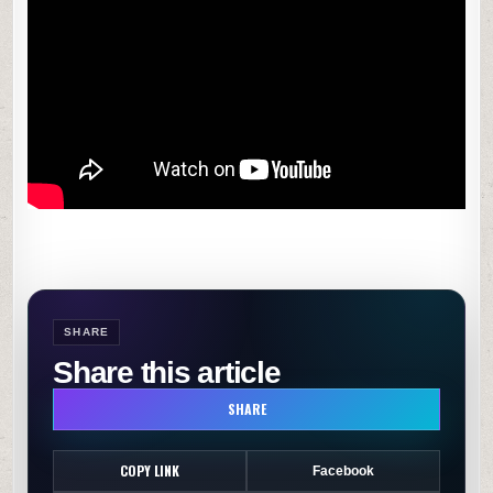
sąsiedzką
Ekipą
0
50
0
SHARE
SHARE
Share this article
SHARE
COPY LINK
Facebook