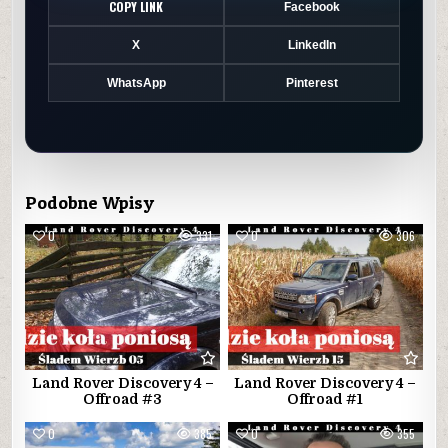
COPY LINK
Facebook
X
LinkedIn
WhatsApp
Pinterest
Podobne Wpisy
0
331
0
306
Land Rover Discovery 4 –
Land Rover Discovery 4 –
Offroad #3
Offroad #1
0
385
0
355