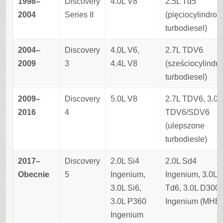
1998–
Discovery
4.0L V8
2.5L Td5
2004
Series II
(pięciocylindro
turbodiesel)
2004–
Discovery
4.0L V6,
2.7L TDV6
2009
3
4.4L V8
(sześciocylindr
turbodiesel)
2009–
Discovery
5.0L V8
2.7L TDV6, 3.0L
2016
4
TDV6/SDV6
(ulepszone
turbodiesle)
2017–
Discovery
2.0L Si4
2.0L Sd4
Obecnie
5
Ingenium,
Ingenium, 3.0L
3.0L Si6,
Td6, 3.0L D300
3.0L P360
Ingenium (MHE
Ingenium