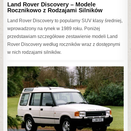
Discovery
Land Rover Discovery – Modele
–
Rocznikowo z Rodzajami Silników
Modele
Land Rover Discovery to popularny SUV klasy średniej,
Rocznikowo
wprowadzony na rynek w 1989 roku. Poniżej
z
przedstawiam szczegółowe zestawienie modeli Land
Rodzajami
Rover Discovery według roczników wraz z dostępnymi
Silników
w nich rodzajami silników.
0
50
0
SHARE