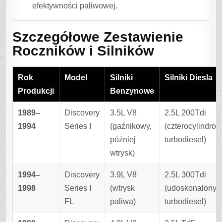
efektywności paliwowej.
Szczegółowe Zestawienie
Roczników i Silników
Rok
Model
Silniki
Silniki Diesla
Produkcji
Benzynowe
1989–
Discovery
3.5L V8
2.5L 200Tdi
1994
Series I
(gaźnikowy,
(czterocylindro
później
turbodiesel)
wtrysk)
1994–
Discovery
3.9L V8
2.5L 300Tdi
1998
Series I
(wtrysk
(udoskonalony
FL
paliwa)
turbodiesel)