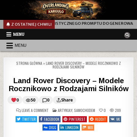
EALISTYCZNEGO PROMPTU DO GENEROWANIA ZDJĘCIA KOBIETY NA P
Z OSTATNIEJ CHWILI
MENU
MENU
STRONA GŁÓWNA
»
LAND ROVER DISCOVERY – MODELE ROCZNIKOWO Z
RODZAJAMI SILNIKÓW
Land Rover Discovery – Modele
Rocznikowo z Rodzajami Silników
0
50
0
Share
ON
POSTED
LEAVE A COMMENT
ARTYKUŁY
,
SAMOCHODEM
0
289
IN
TWITTER
FACEBOOK
PINTEREST
REDDIT
VK
Land
DIGG
LINKEDIN
MIX
Rover