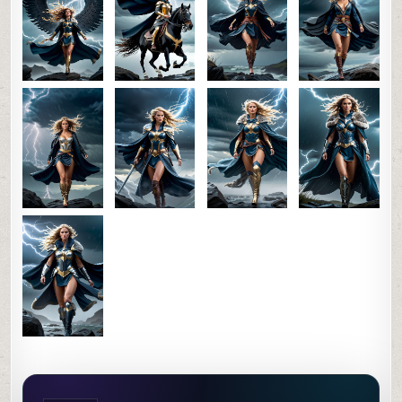
0
46
0
SHARE