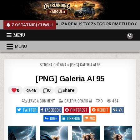
EN PROMPT? ANALIZA REALISTYCZNEGO PROMPTU DO GENEROWANIA 
Z OSTATNIEJ CHWILI
MENU
MENU
STRONA GŁÓWNA
»
[PNG] GALERIA AI 95
[PNG] Galeria AI 95
0
46
0
Share
ON
POSTED
LEAVE A COMMENT
GALERIA GRAFIK AI
0
434
IN
TWITTER
FACEBOOK
PINTEREST
REDDIT
VK
[PNG]
DIGG
LINKEDIN
MIX
Galeria
AI
95