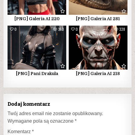
[PNG] Galeria AI 220
[PNG] Galeria AI 281
0
360
0
328
[PNG] Pani Drakula
[PNG] Galeria AI 218
Dodaj komentarz
Twój adres email nie zostanie opublikowany.
Wymagane pola są oznaczone
*
Komentarz
*