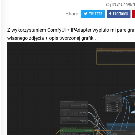
LEAVE A COMME
Share:
TWITTER
FACEBOOK
Z wykorzystaniem ComfyUI + IPAdapter wypluło mi pare gra
własnego zdjęcia + opis tworzonej grafiki.
5
SHAR