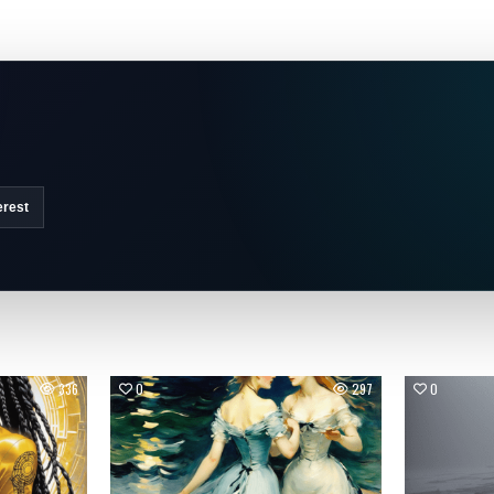
erest
336
0
297
0