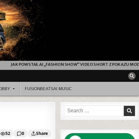
AŁ AI „FASHION SHOW” VIDEO SHORT Z POKAZU MODY (OD PROMPT
OBBY
FUSIONBEATSAI MUSIC
Search
for:
52
0
Share