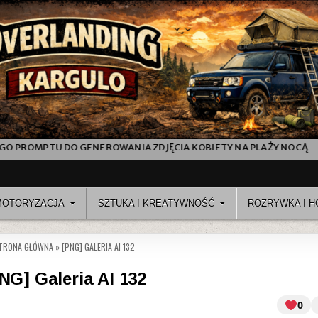
 GENEROWANIA ZDJĘCIA KOBIETY NA PLAŻY NOCĄ
JAK POWST
MOTORYZACJA
SZTUKA I KREATYWNOŚĆ
ROZRYWKA I H
TRONA GŁÓWNA
»
[PNG] GALERIA AI 132
NG] Galeria AI 132
0