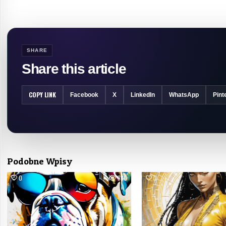
SHARE
Share this article
COPY LINK
Facebook
X
LinkedIn
WhatsApp
Pint
Podobne Wpisy
0
380
0