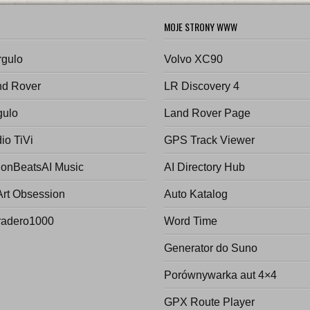
MOJE STRONY WWW
rgulo
Volvo XC90
nd Rover
LR Discovery 4
gulo
Land Rover Page
io TiVi
GPS Track Viewer
onBeatsAI Music
AI Directory Hub
Art Obsession
Auto Katalog
radero1000
Word Time
Generator do Suno
Porównywarka aut 4×4
GPX Route Player