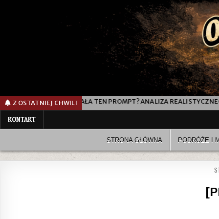
JAK DZIAŁA TEN PROMPT? ANALIZA REALISTYCZNEGO PROMPTU DO
Z OSTATNIEJ CHWILI
KONTAKT
STRONA GŁÓWNA
PODRÓŻE I 
S
[P