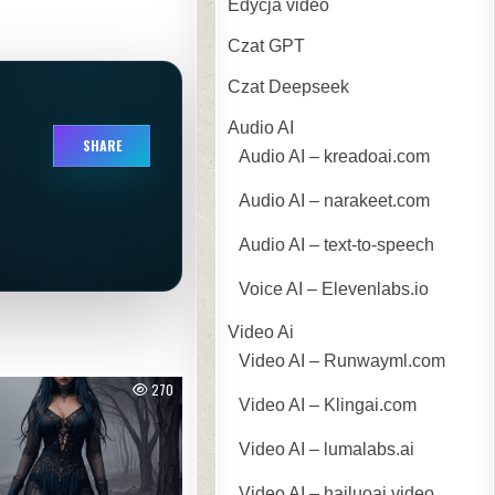
Edycja video
Czat GPT
Czat Deepseek
Audio AI
SHARE
Audio AI – kreadoai.com
Audio AI – narakeet.com
Audio AI – text-to-speech
Voice AI – Elevenlabs.io
Video Ai
Video AI – Runwayml.com
270
Video AI – Klingai.com
Video AI – lumalabs.ai
Video AI – hailuoai.video