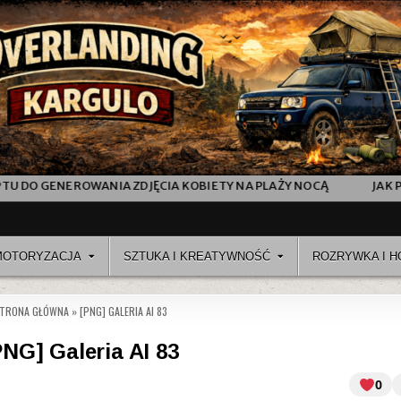
ĘCIA KOBIETY NA PLAŻY NOCĄ
JAK POWSTAŁ AI „FASHION SH
MOTORYZACJA
SZTUKA I KREATYWNOŚĆ
ROZRYWKA I H
TRONA GŁÓWNA
»
[PNG] GALERIA AI 83
PNG] Galeria AI 83
0