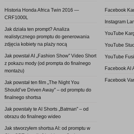
Historia Honda Africa Twin 2016 —
Facebook Ka
CRF1000L
Instagram La
Jak działa ten prompt? Analiza
YouTube Kar
realistycznego promptu do generowania
zdjęcia kobiety na plaży nocą
YouTube Stud
Jak powstał AI „Fashion Show” Video Short
YouTube Fusi
z pokazu mody (od prompta do finalnego
Facebook AI 
montażu)
Facebook Va
Jak powstał ten film „The Night You
Should’ve Driven Away” – od promptu do
finalnego shortsa
Jak powstały te AI Shorts „Batman” – od
obrazu do finalnego wideo
Jak stworzyłem shortsa AI: od promptu w