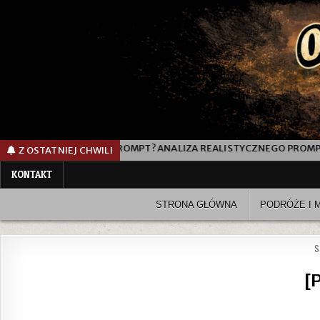
PROMPT? ANALIZA REALISTYCZNEGO PROMPTU DO GENEROWANIA ZDJ
Z OSTATNIEJ CHWILI
KONTAKT
STRONA GŁÓWNA
PODRÓŻE I 
S
[