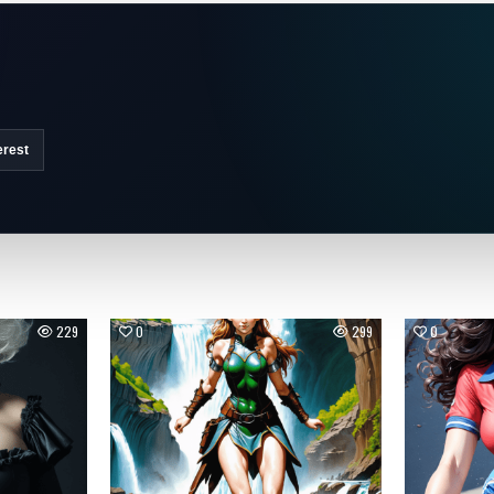
erest
229
0
299
0