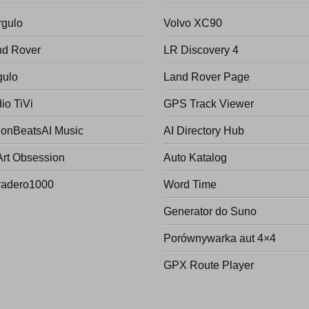
rgulo
Volvo XC90
nd Rover
LR Discovery 4
gulo
Land Rover Page
io TiVi
GPS Track Viewer
onBeatsAI Music
AI Directory Hub
Art Obsession
Auto Katalog
radero1000
Word Time
Generator do Suno
Porównywarka aut 4×4
GPX Route Player