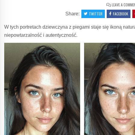
LEAVE A COMME
Share:
TWITTER
FACEBOOK
W tych portretach dziewczyna z piegami staje się ikoną natur
niepowtarzalność i autentyczność.
0
34
0
SHARE