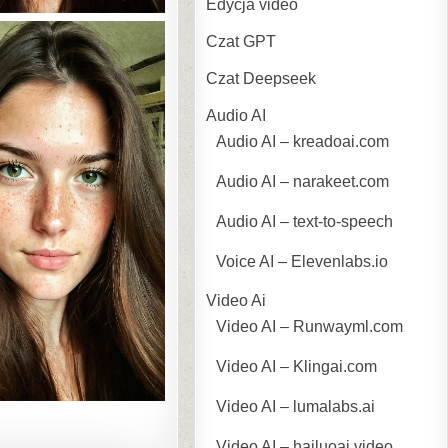
Edycja video
Czat GPT
Czat Deepseek
Audio AI
Audio AI – kreadoai.com
Audio AI – narakeet.com
Audio AI – text-to-speech
Voice AI – Elevenlabs.io
Video Ai
Video AI – Runwayml.com
Video AI – Klingai.com
Video AI – lumalabs.ai
Video AI – hailuoai.video