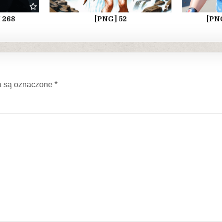
I 268
[PNG] 52
[PNG
 są oznaczone
*