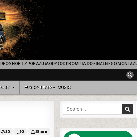
 MONTAŻU)
JAK POWSTAŁ TEN FILM „THE NIGHT YOU SHOULD
OBBY
FUSIONBEATSAI MUSIC
Search
for:
35
0
Share