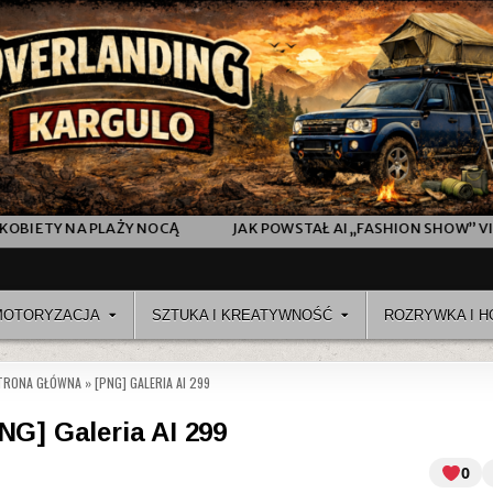
N SHOW” VIDEO SHORT Z POKAZU MODY (OD PROMPTA DO FINALNEGO
MOTORYZACJA
SZTUKA I KREATYWNOŚĆ
ROZRYWKA I H
TRONA GŁÓWNA
»
[PNG] GALERIA AI 299
NG] Galeria AI 299
0