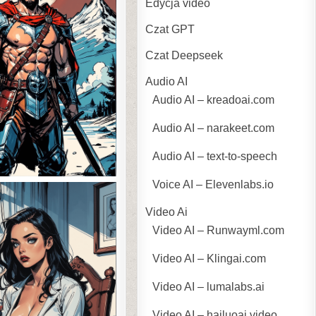
Edycja video
Czat GPT
Czat Deepseek
Audio AI
Audio AI – kreadoai.com
Audio AI – narakeet.com
Audio AI – text-to-speech
Voice AI – Elevenlabs.io
Video Ai
Video AI – Runwayml.com
Video AI – Klingai.com
Video AI – lumalabs.ai
Video AI – hailuoai.video