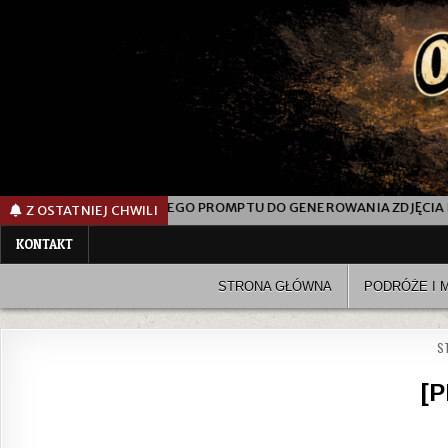
ZDJĘCIA KOBIETY NA PLAŻY NOCĄ
JAK POWSTAŁ AI „FASHIO
Z OSTATNIEJ CHWILI
KONTAKT
STRONA GŁÓWNA
PODRÓŻE I 
S
[P