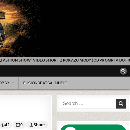
O SHORT Z POKAZU MODY (OD PROMPTA DO FINALNEGO MONTAŻU)
OBBY
FUSIONBEATSAI MUSIC
Search
for:
42
0
Share