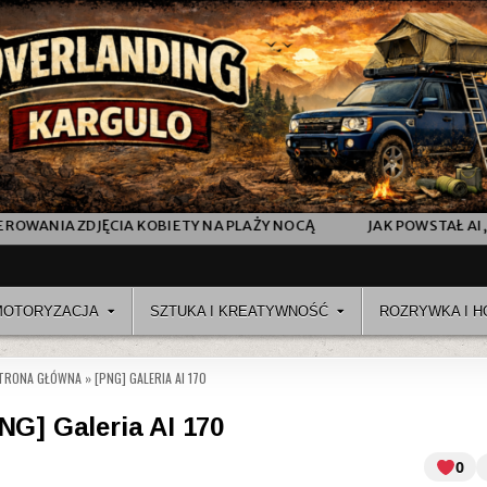
ETY NA PLAŻY NOCĄ
JAK POWSTAŁ AI „FASHION SHOW” VIDE
MOTORYZACJA
SZTUKA I KREATYWNOŚĆ
ROZRYWKA I H
TRONA GŁÓWNA
»
[PNG] GALERIA AI 170
NG] Galeria AI 170
0