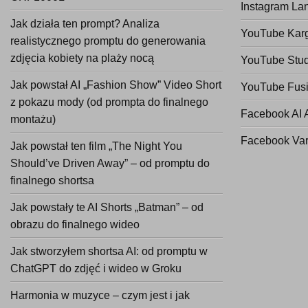
Instagram La
Jak działa ten prompt? Analiza
YouTube Kar
realistycznego promptu do generowania
zdjęcia kobiety na plaży nocą
YouTube Stud
Jak powstał AI „Fashion Show” Video Short
YouTube Fusi
z pokazu mody (od prompta do finalnego
Facebook AI 
montażu)
Facebook Va
Jak powstał ten film „The Night You
Should’ve Driven Away” – od promptu do
finalnego shortsa
Jak powstały te AI Shorts „Batman” – od
obrazu do finalnego wideo
Jak stworzyłem shortsa AI: od promptu w
ChatGPT do zdjęć i wideo w Groku
Harmonia w muzyce – czym jest i jak