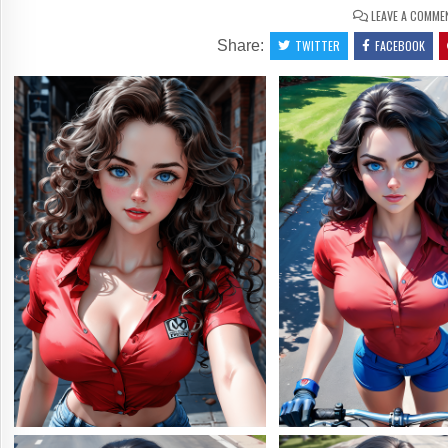
LEAVE A COMME
Share:
TWITTER
FACEBOOK
0
42
0
SHARE