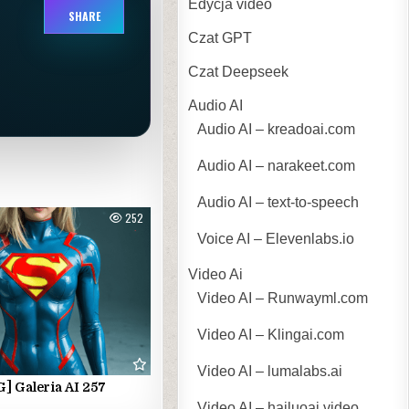
Edycja video
SHARE
Czat GPT
Czat Deepseek
Audio AI
Audio AI – kreadoai.com
Audio AI – narakeet.com
Audio AI – text-to-speech
252
Voice AI – Elevenlabs.io
Video Ai
Video AI – Runwayml.com
Video AI – Klingai.com
Video AI – lumalabs.ai
] Galeria AI 257
Video AI – hailuoai.video