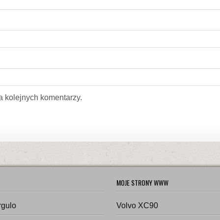
a kolejnych komentarzy.
MOJE STRONY WWW
rgulo
Volvo XC90