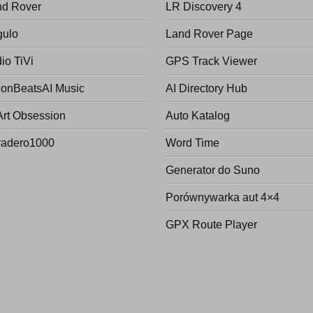
nd Rover
LR Discovery 4
gulo
Land Rover Page
io TiVi
GPS Track Viewer
onBeatsAI Music
AI Directory Hub
Art Obsession
Auto Katalog
radero1000
Word Time
Generator do Suno
Porównywarka aut 4×4
GPX Route Player