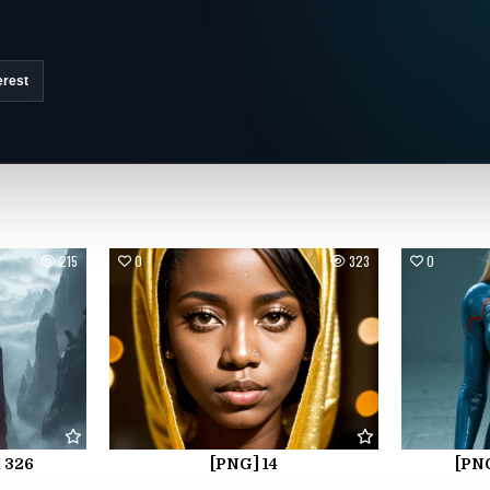
erest
215
0
323
0
I 326
[PNG] 14
[PNG