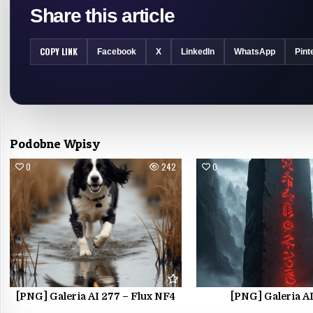
Share this article
COPY LINK
Facebook
X
LinkedIn
WhatsApp
Pint
Podobne Wpisy
0
242
0
[PNG] Galeria AI 277 – Flux NF4
[PNG] Galeria A