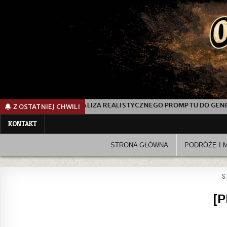
NALIZA REALISTYCZNEGO PROMPTU DO GENEROWANIA ZDJĘCIA KOBI
Z OSTATNIEJ CHWILI
KONTAKT
STRONA GŁÓWNA
PODRÓŻE I 
S
[P