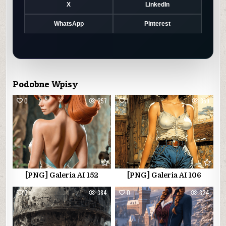
X
LinkedIn
WhatsApp
Pinterest
Podobne Wpisy
0
257
1
359
[PNG] Galeria AI 152
[PNG] Galeria AI 106
0
384
0
324