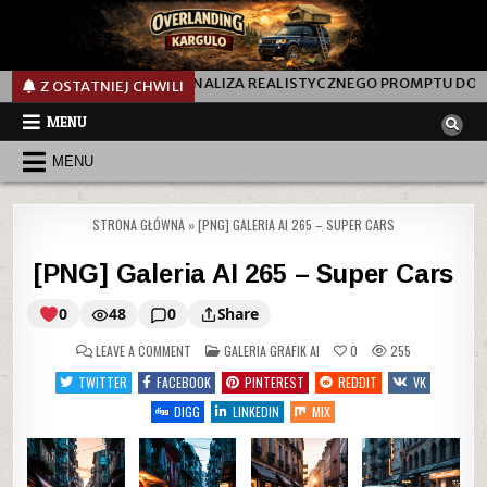
 TEN PROMPT? ANALIZA REALISTYCZNEGO PROMPTU DO GENEROWANI
Z OSTATNIEJ CHWILI
MENU
MENU
STRONA GŁÓWNA
»
[PNG] GALERIA AI 265 – SUPER CARS
[PNG] Galeria AI 265 – Super Cars
0
48
0
Share
ON
POSTED
LEAVE A COMMENT
GALERIA GRAFIK AI
0
255
IN
TWITTER
FACEBOOK
PINTEREST
REDDIT
VK
[PNG]
DIGG
LINKEDIN
MIX
Galeria
AI
265