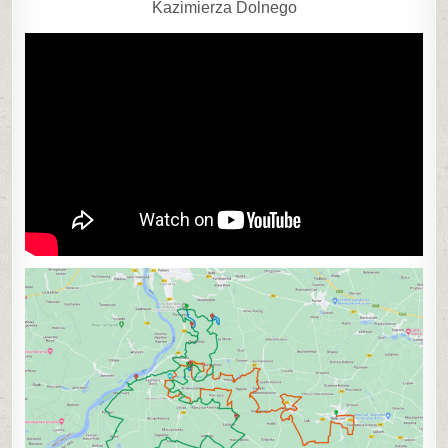
Kazimierza Dolnego
0
45
0
SHARE