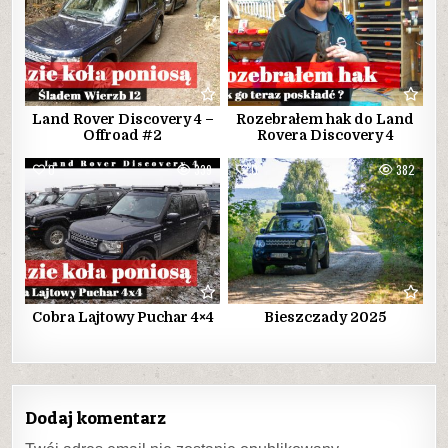
Land Rover Discovery 4 –
Rozebrałem hak do Land
Offroad #2
Rovera Discovery 4
0
339
0
382
Cobra Lajtowy Puchar 4×4
Bieszczady 2025
Dodaj komentarz