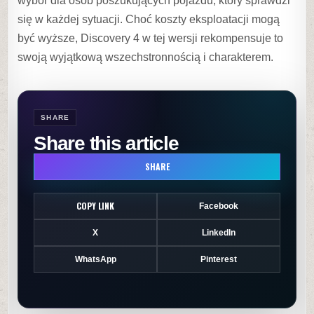
wybór dla osób poszukujących pojazdu, który sprawdzi
się w każdej sytuacji. Choć koszty eksploatacji mogą
być wyższe, Discovery 4 w tej wersji rekompensuje to
swoją wyjątkową wszechstronnością i charakterem.
SHARE
Share this article
SHARE
COPY LINK
Facebook
X
LinkedIn
WhatsApp
Pinterest