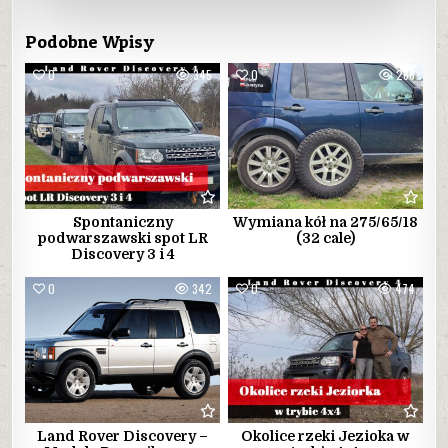
Podobne Wpisy
0
345
0
266
Spontaniczny
Wymiana kół na 275/65/18
podwarszawski spot LR
(32 cale)
Discovery 3 i 4
0
342
0
474
Land Rover Discovery –
Okolice rzeki Jezioka w