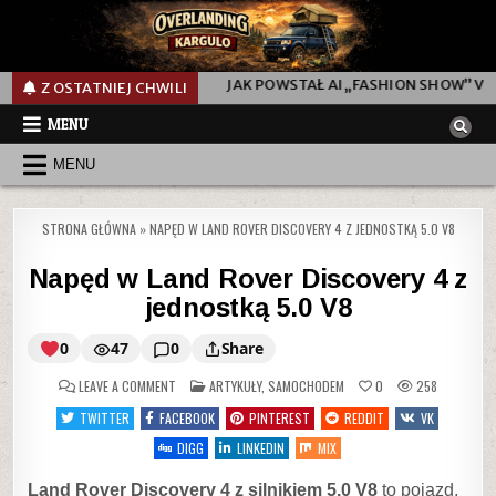
 NOCĄ
JAK POWSTAŁ AI „FASHION SHOW” VIDEO SHORT Z PO
Z OSTATNIEJ CHWILI
MENU
MENU
STRONA GŁÓWNA
»
NAPĘD W LAND ROVER DISCOVERY 4 Z JEDNOSTKĄ 5.0 V8
Napęd w Land Rover Discovery 4 z
jednostką 5.0 V8
0
47
0
Share
ON
POSTED
LEAVE A COMMENT
ARTYKUŁY
,
SAMOCHODEM
0
258
IN
TWITTER
FACEBOOK
PINTEREST
REDDIT
VK
Napęd
DIGG
LINKEDIN
MIX
w
Land
Land Rover Discovery 4 z silnikiem 5.0 V8
to pojazd,