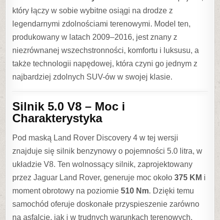
Rover
który łączy w sobie wybitne osiągi na drodze z
Discovery
legendarnymi zdolnościami terenowymi. Model ten,
4
produkowany w latach 2009–2016, jest znany z
z
niezrównanej wszechstronności, komfortu i luksusu, a
jednostką
także technologii napędowej, która czyni go jednym z
5.0
najbardziej zdolnych SUV-ów w swojej klasie.
V8
0
Silnik 5.0 V8 – Moc i
47
Charakterystyka
0
Pod maską Land Rover Discovery 4 w tej wersji
SHARE
znajduje się silnik benzynowy o pojemności 5.0 litra, w
układzie V8. Ten wolnossący silnik, zaprojektowany
przez Jaguar Land Rover, generuje moc około
375 KM
i
moment obrotowy na poziomie
510 Nm
. Dzięki temu
samochód oferuje doskonałe przyspieszenie zarówno
na asfalcie, jak i w trudnych warunkach terenowych.