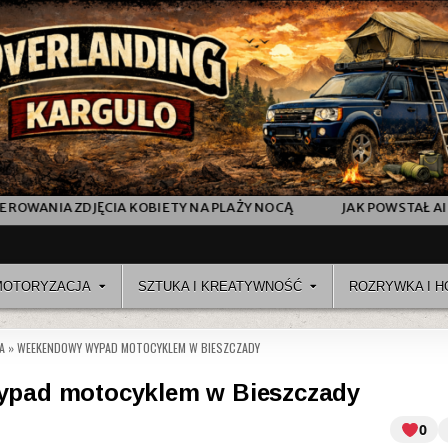
JĘCIA KOBIETY NA PLAŻY NOCĄ
JAK POWSTAŁ AI „FASHION 
MOTORYZACJA
SZTUKA I KREATYWNOŚĆ
ROZRYWKA I H
A
»
WEEKENDOWY WYPAD MOTOCYKLEM W BIESZCZADY
pad motocyklem w Bieszczady
0