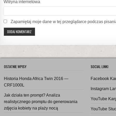
Witryna internetowa
Zapamiętaj moje dane w tej przeglądarce podczas pisani
OSTATNIE WPISY
SOCIAL LINKI
Historia Honda Africa Twin 2016 —
Facebook Ka
CRF1000L
Instagram La
Jak działa ten prompt? Analiza
YouTube Kar
realistycznego promptu do generowania
zdjęcia kobiety na plaży nocą
YouTube Stud