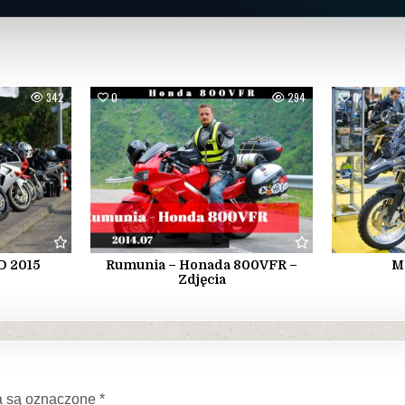
342
0
294
0
D 2015
Rumunia – Honada 800VFR –
M
Zdjęcia
 są oznaczone
*