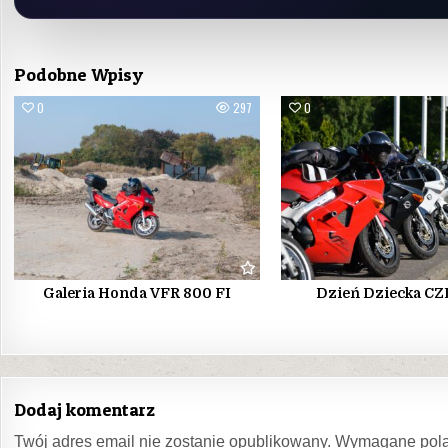
Podobne Wpisy
0
297
0
Galeria Honda VFR 800 FI
Dzień Dziecka CZ
Dodaj komentarz
Twój adres email nie zostanie opublikowany.
Wymagane pola