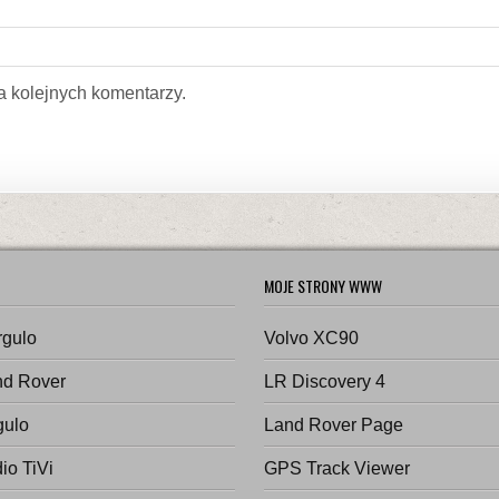
a kolejnych komentarzy.
MOJE STRONY WWW
rgulo
Volvo XC90
nd Rover
LR Discovery 4
gulo
Land Rover Page
io TiVi
GPS Track Viewer