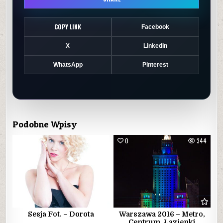
COPY LINK
Facebook
X
LinkedIn
WhatsApp
Pinterest
Podobne Wpisy
0
249
0
344
Sesja Fot. – Dorota
Warszawa 2016 – Metro,
Centrum, Łazienki