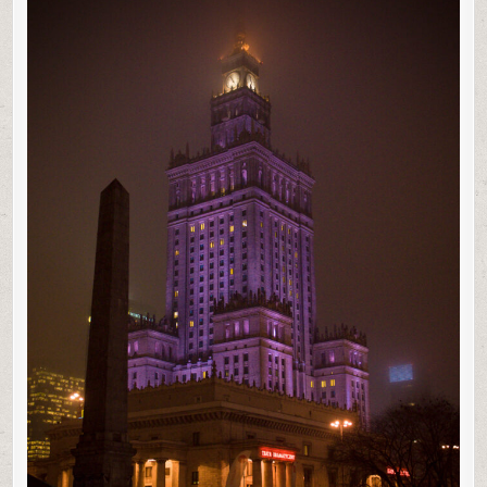
0
59
0
SHARE