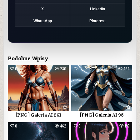
X
LinkedIn
WhatsApp
Pinterest
Podobne Wpisy
0
230
0
434
[PNG] Galeria AI 261
[PNG] Galeria AI 95
0
462
0
197