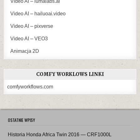
Video AI – lumalabs.ai
Video AI – hailuoai.video
Video AI – pixverse
Video AI – VEO3
Animacja 2D
COMFY WORKLOWS LINKI
comfyworkflows.com
OSTATNIE WPISY
Historia Honda Africa Twin 2016 — CRF1000L