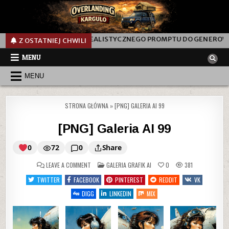
MPT? ANALIZA REALISTYCZNEGO PROMPTU DO GENEROWANIA ZDJĘCIA
Z OSTATNIEJ CHWILI
MENU
MENU
STRONA GŁÓWNA
»
[PNG] GALERIA AI 99
[PNG] Galeria AI 99
0
72
0
Share
ON
POSTED
LEAVE A COMMENT
GALERIA GRAFIK AI
0
381
IN
TWITTER
FACEBOOK
PINTEREST
REDDIT
VK
[PNG]
DIGG
LINKEDIN
MIX
Galeria
AI
99