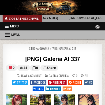
Ą
JAK POWSTAŁ AI „FASHION SHOW” VIDEO SHORT Z POKAZU 
Z OSTATNIEJ CHWILI
MENU
MENU
STRONA GŁÓWNA
»
[PNG] GALERIA AI 337
[PNG] Galeria AI 337
0
44
0
Share
ON
POSTED
LEAVE A COMMENT
GALERIA GRAFIK AI
0
211
IN
TWITTER
FACEBOOK
PINTEREST
REDDIT
VK
[PNG]
DIGG
LINKEDIN
MIX
Galeria
AI
337