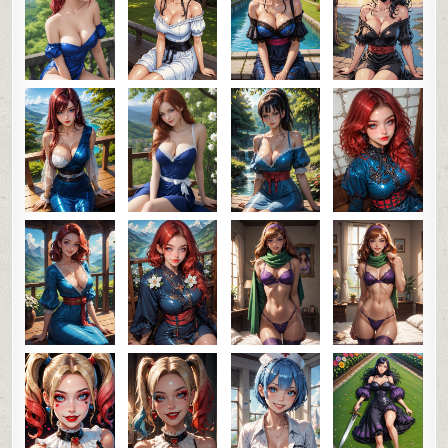
0
44
0
SHARE