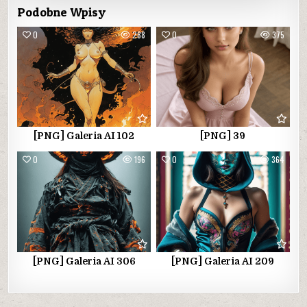
Podobne Wpisy
0
288
0
375
[PNG] Galeria AI 102
[PNG] 39
0
196
0
364
[PNG] Galeria AI 306
[PNG] Galeria AI 209