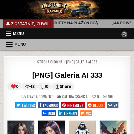
LAŻY NOCĄ
JAK POWSTAŁ AI „FASHION SHOW” VIDEO SHORT 
Z OSTATNIEJ CHWILI
MENU
MENU
STRONA GŁÓWNA
»
[PNG] GALERIA AI 333
[PNG] Galeria AI 333
0
48
0
Share
ON
POSTED
LEAVE A COMMENT
GALERIA GRAFIK AI
0
199
IN
TWITTER
FACEBOOK
PINTEREST
REDDIT
VK
[PNG]
DIGG
LINKEDIN
MIX
Galeria
AI
333