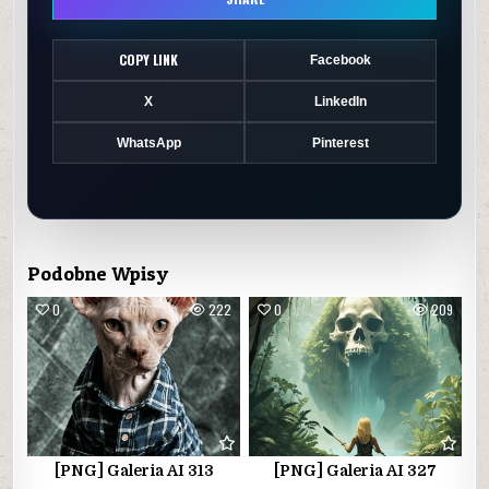
COPY LINK
Facebook
X
LinkedIn
WhatsApp
Pinterest
Podobne Wpisy
0
222
0
209
[PNG] Galeria AI 313
[PNG] Galeria AI 327