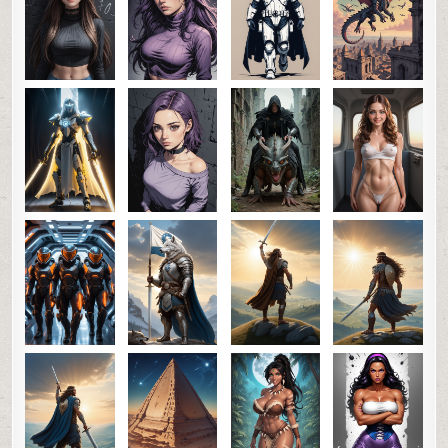
0
48
0
SHARE