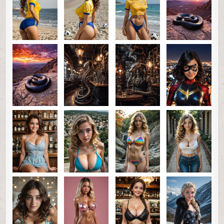
0
31
0
SHARE