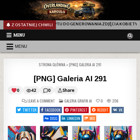
 PROMPTU DO GENEROWANIA ZDJĘCIA KOBIETY NA PLAŻY NOCĄ
Z OSTATNIEJ CHWILI
MENU
MENU
STRONA GŁÓWNA
»
[PNG] GALERIA AI 291
[PNG] Galeria AI 291
0
42
0
Share
ON
POSTED
LEAVE A COMMENT
GALERIA GRAFIK AI
0
206
IN
TWITTER
FACEBOOK
PINTEREST
REDDIT
VK
[PNG]
DIGG
LINKEDIN
MIX
Galeria
AI
291