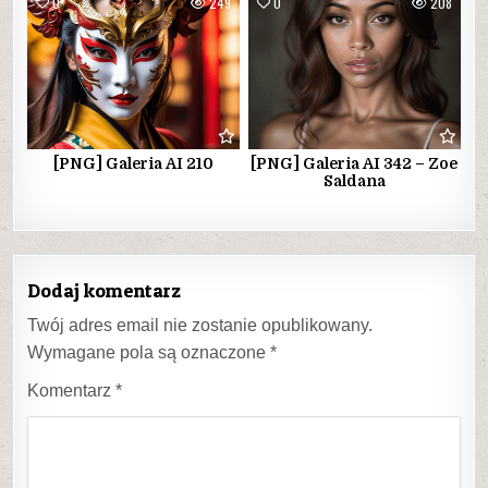
0
249
0
208
[PNG] Galeria AI 210
[PNG] Galeria AI 342 – Zoe
Saldana
Dodaj komentarz
Twój adres email nie zostanie opublikowany.
Wymagane pola są oznaczone
*
Komentarz
*