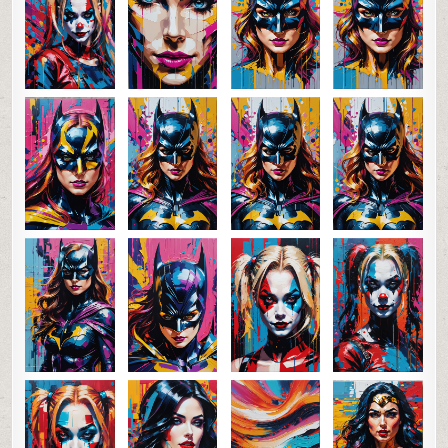
0
42
0
SHARE