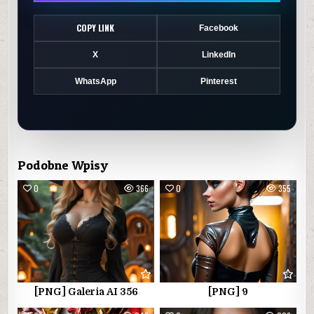
COPY LINK
Facebook
X
LinkedIn
WhatsApp
Pinterest
Podobne Wpisy
0
366
0
355
[PNG] Galeria AI 356
[PNG] 9