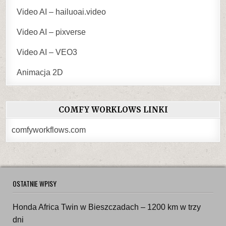
Video AI – hailuoai.video
Video AI – pixverse
Video AI – VEO3
Animacja 2D
COMFY WORKLOWS LINKI
comfyworkflows.com
OSTATNIE WPISY
Honda Africa Twin w Bieszczadach – 1200 km w trzy
dni