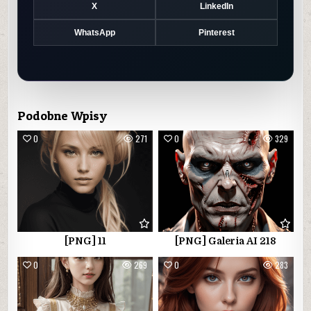
X
LinkedIn
WhatsApp
Pinterest
Podobne Wpisy
0
271
0
329
[PNG] 11
[PNG] Galeria AI 218
0
269
0
283