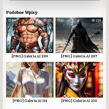
Podobne Wpisy
0
217
0
224
[PNG] Galeria AI 299
[PNG] Galeria AI 287
0
348
0
251
[PNG] Galeria AI 114
[PNG] Galeria AI 210