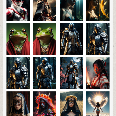
0
64
0
SHARE