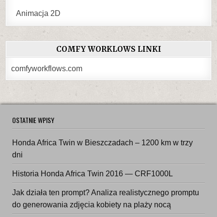
Animacja 2D
COMFY WORKLOWS LINKI
comfyworkflows.com
OSTATNIE WPISY
Honda Africa Twin w Bieszczadach – 1200 km w trzy
dni
Historia Honda Africa Twin 2016 — CRF1000L
Jak działa ten prompt? Analiza realistycznego promptu
do generowania zdjęcia kobiety na plaży nocą