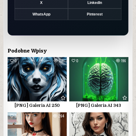
X
LinkedIn
WhatsApp
Pinterest
Podobne Wpisy
0
241
0
196
[PNG] Galeria AI 250
[PNG] Galeria AI 343
0
264
0
288