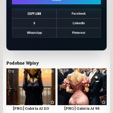
COPY LINK
Facebook
X
LinkedIn
WhatsApp
Pinterest
Podobne Wpisy
0
281
0
272
[PNG] Galeria AI 113
[PNG] Galeria AI 98