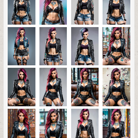
0
107
0
SHARE