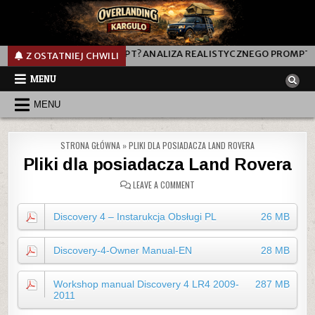
AK DZIAŁA TEN PROMPT? ANALIZA REALISTYCZNEGO PROMPTU DO G
Z OSTATNIEJ CHWILI
MENU
MENU
STRONA GŁÓWNA
»
PLIKI DLA POSIADACZA LAND ROVERA
Pliki dla posiadacza Land Rovera
ON
LEAVE A COMMENT
PLIKI
DLA
POSIADACZA
Discovery 4 – Instarukcja Obsługi PL
26 MB
LAND
ROVERA
Discovery-4-Owner Manual-EN
28 MB
Workshop manual Discovery 4 LR4 2009-
287 MB
2011