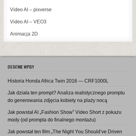
Video AI – pixverse
Video AI – VEO3
Animacja 2D
OSTATNIE WPISY
Historia Honda Africa Twin 2016 — CRF1000L
Jak działa ten prompt? Analiza realistycznego promptu
do generowania zdjęcia kobiety na plaży nocą
Jak powstał AI „Fashion Show” Video Short z pokazu
mody (od prompta do finalnego montażu)
Jak powstał ten film „The Night You Should’ve Driven