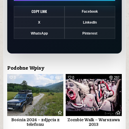
COPY LINK
Facebook
X
LinkedIn
WhatsApp
Pinterest
Podobne Wpisy
0
400
0
297
Bośnia 2024 – zdjęcia z
Zombie Walk – Warszawa
telefonu
2013