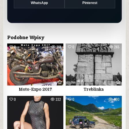
WhatsApp
Pinterest
Podobne Wpisy
0
361
0
265
Moto-Expo 2017
Treblinka
0
332
0
400