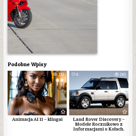
Podobne Wpisy
0
320
0
342
Animacja AI 11 – klingai
Land Rover Discovery –
Modele Rocznikowo z
Informacjami o Kołach.