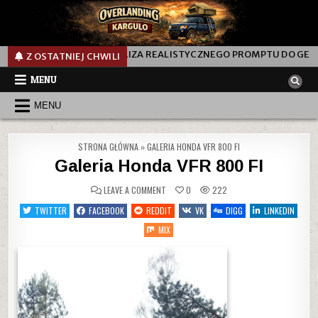
PT? ANALIZA REALISTYCZNEGO PROMPTU DO GENEROWANIA ZDJĘCIA
Z OSTATNIEJ CHWILI
MENU
MENU
STRONA GŁÓWNA
»
GALERIA HONDA VFR 800 FI
Galeria Honda VFR 800 FI
ON
LEAVE A COMMENT
0
222
GALERIA
HONDA
TWITTER
FACEBOOK
REDDIT
VK
DIGG
LINKEDIN
VFR
800
MIX
FI