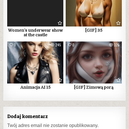
Women’s underwear show
[GIF] 35
at the castle
0
245
0
326
Animacja AI 15
[GIF] Zimową porą
Dodaj komentarz
Twój adres email nie zostanie opublikowany.