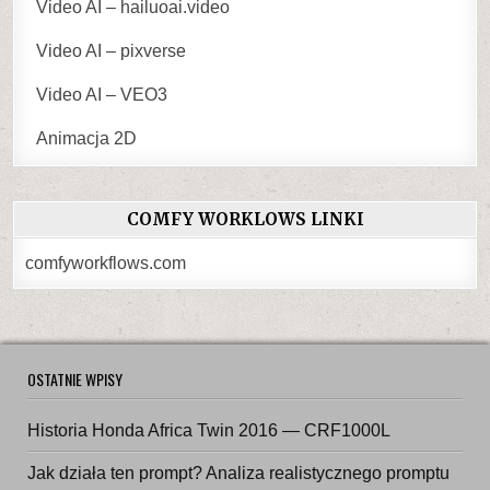
Video AI – hailuoai.video
Video AI – pixverse
Video AI – VEO3
Animacja 2D
COMFY WORKLOWS LINKI
comfyworkflows.com
OSTATNIE WPISY
Historia Honda Africa Twin 2016 — CRF1000L
Jak działa ten prompt? Analiza realistycznego promptu