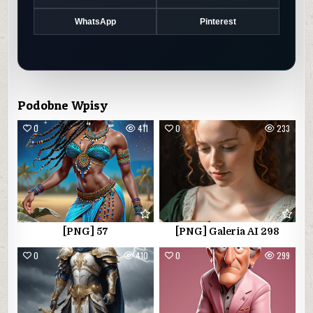
WhatsApp
Pinterest
Podobne Wpisy
0
411
0
233
[PNG] 57
[PNG] Galeria AI 298
0
410
0
299