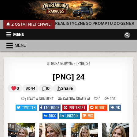
T? ANALIZA REALISTYCZNEGO PROMPTU DO GENEROWANIA ZDJĘCIA 
Z OSTATNIEJ CHWILI
MENU
MENU
STRONA GŁÓWNA
»
[PNG] 24
[PNG] 24
0
44
0
Share
ON
POSTED
LEAVE A COMMENT
GALERIA GRAFIK AI
0
306
IN
TWITTER
FACEBOOK
PINTEREST
REDDIT
VK
[PNG]
DIGG
LINKEDIN
MIX
24
0
44