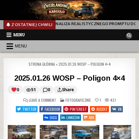
TEN PROMPT? ANALIZA REALISTYCZNEGO PROMPTU DO GENEROWANIA
Z OSTATNIEJ CHWILI
MENU
MENU
STRONA GŁÓWNA
»
2025.01.26 WOSP – POLIGON 4×4
2025.01.26 WOSP – Poligon 4×4
0
51
0
Share
ON
POSTED
LEAVE A COMMENT
FOTOGRAFICZNIE
1
437
IN
TWITTER
FACEBOOK
PINTEREST
REDDIT
VK
2025.01.26
DIGG
LINKEDIN
MIX
WOSP
–
Poligon