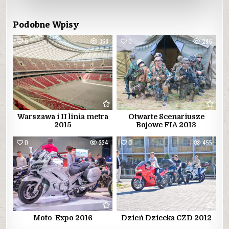
Podobne Wpisy
0
368
0
246
Warszawa i II linia metra
Otwarte Scenariusze
2015
Bojowe FIA 2013
0
334
0
455
Moto-Expo 2016
Dzień Dziecka CZD 2012