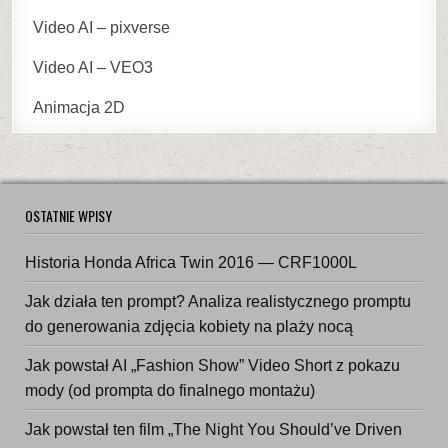
Video AI – pixverse
Video AI – VEO3
Animacja 2D
OSTATNIE WPISY
Historia Honda Africa Twin 2016 — CRF1000L
Jak działa ten prompt? Analiza realistycznego promptu
do generowania zdjęcia kobiety na plaży nocą
Jak powstał AI „Fashion Show” Video Short z pokazu
mody (od prompta do finalnego montażu)
Jak powstał ten film „The Night You Should’ve Driven