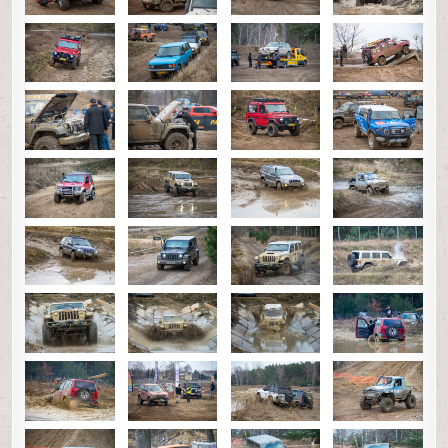
4×4
0
51
0
SHARE