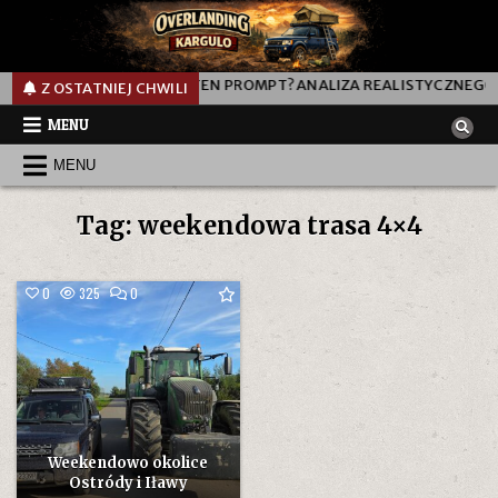
000L
JAK DZIAŁA TEN PROMPT? ANALIZA REALISTYCZNEGO P
Z OSTATNIEJ CHWILI
MENU
MENU
Tag:
weekendowa trasa 4×4
COMMENT
0
325
0
ON
WEEKENDOWO
OKOLICE
OSTRÓDY
I
IŁAWY
Weekendowo okolice
Ostródy i Iławy