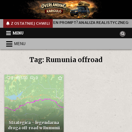
000L
JAK DZIAŁA TEN PROMPT? ANALIZA REALISTYCZNEGO P
Z OSTATNIEJ CHWILI
MENU
MENU
Tag:
Rumunia offroad
COMMENT
0
5130
0
ON
STRATEGICA
–
LEGENDARNA
DROGA
OFF-
ROAD
W
RUMUNII
Strategica – legendarna
droga off-road w Rumunii