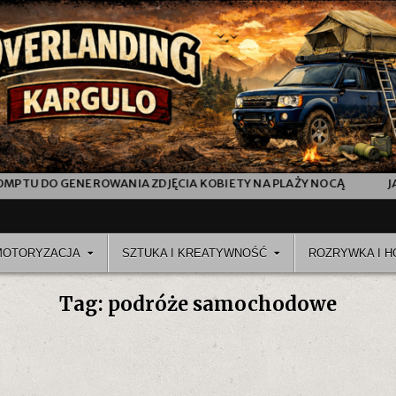
DO GENEROWANIA ZDJĘCIA KOBIETY NA PLAŻY NOCĄ
JAK POW
MOTORYZACJA
SZTUKA I KREATYWNOŚĆ
ROZRYWKA I H
Tag:
podróże samochodowe