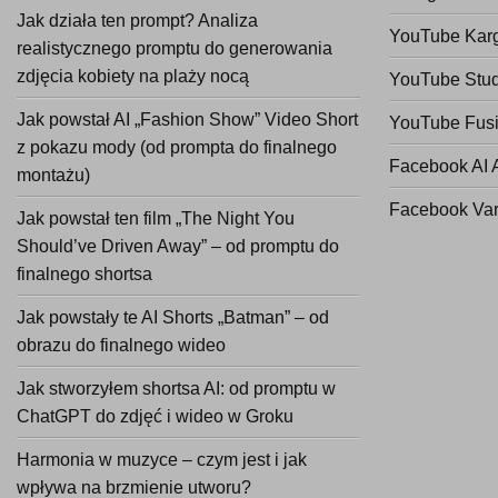
Jak działa ten prompt? Analiza
YouTube Kar
realistycznego promptu do generowania
zdjęcia kobiety na plaży nocą
YouTube Stud
Jak powstał AI „Fashion Show” Video Short
YouTube Fusi
z pokazu mody (od prompta do finalnego
Facebook AI 
montażu)
Facebook Va
Jak powstał ten film „The Night You
Should’ve Driven Away” – od promptu do
finalnego shortsa
Jak powstały te AI Shorts „Batman” – od
obrazu do finalnego wideo
Jak stworzyłem shortsa AI: od promptu w
ChatGPT do zdjęć i wideo w Groku
Harmonia w muzyce – czym jest i jak
wpływa na brzmienie utworu?