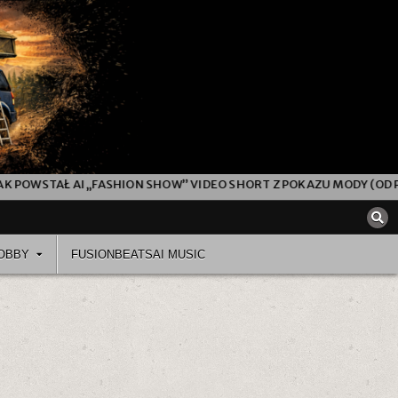
STAŁ AI „FASHION SHOW” VIDEO SHORT Z POKAZU MODY (OD PROM
OBBY
FUSIONBEATSAI MUSIC