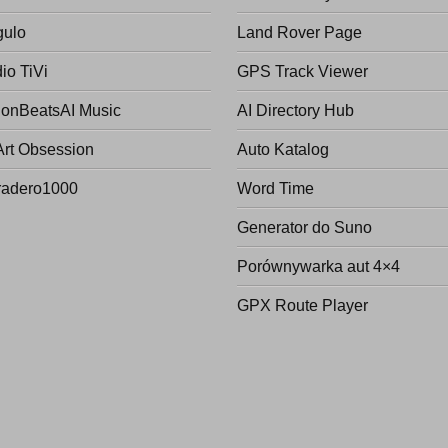
gulo
Land Rover Page
io TiVi
GPS Track Viewer
onBeatsAI Music
AI Directory Hub
Art Obsession
Auto Katalog
radero1000
Word Time
Generator do Suno
Porównywarka aut 4×4
GPX Route Player