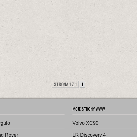
STRONA 1 Z 1
1
MOJE STRONY WWW
rgulo
Volvo XC90
nd Rover
LR Discovery 4