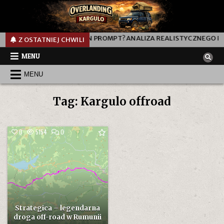
0L
JAK DZIAŁA TEN PROMPT? ANALIZA REALISTYCZNEGO PRO
Z OSTATNIEJ CHWILI
MENU
MENU
Tag:
Kargulo offroad
COMMENT
0
5154
0
ON
STRATEGICA
–
LEGENDARNA
DROGA
OFF-
ROAD
W
RUMUNII
Strategica – legendarna
droga off-road w Rumunii