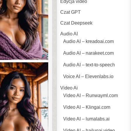
Edycja video
Czat GPT
Czat Deepseek
Audio AI
Audio AI – kreadoai.com
Audio AI – narakeet.com
Audio AI – text-to-speech
Voice AI – Elevenlabs.io
Video Ai
Video AI – Runwayml.com
Video AI – Klingai.com
Video AI – lumalabs.ai
Video AI – hailuoai.video