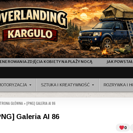
AŻY NOCĄ
JAK POWSTAŁ AI „FASHION SHOW” VIDEO SHORT Z
MOTORYZACJA
SZTUKA I KREATYWNOŚĆ
ROZRYWKA I H
TRONA GŁÓWNA
»
[PNG] GALERIA AI 86
PNG] Galeria AI 86
0