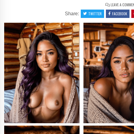
LEAVE A COMME
Share:
TWITTER
FACEBOOK
0
44
0
SHARE