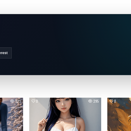
erest
323
0
295
0