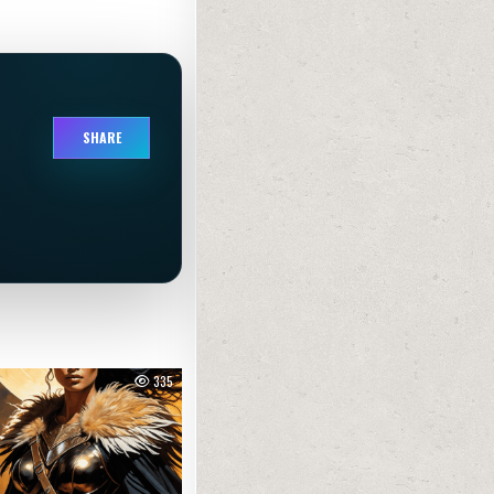
SHARE
335