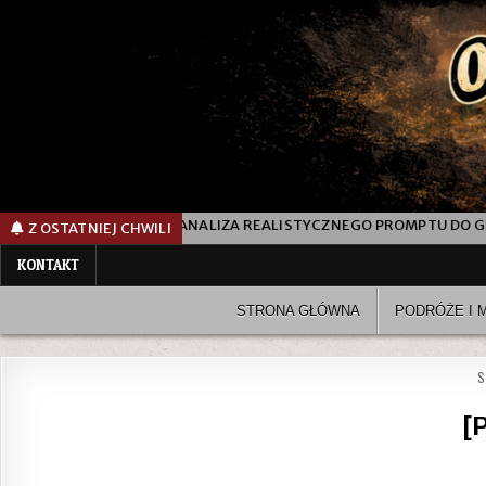
EALISTYCZNEGO PROMPTU DO GENEROWANIA ZDJĘCIA KOBIETY NA PL
Z OSTATNIEJ CHWILI
KONTAKT
STRONA GŁÓWNA
PODRÓŻE I 
S
[