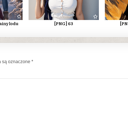
ainy lodu
[PNG] 63
[PN
 są oznaczone
*