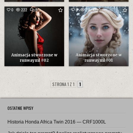
COMMENT
COMMENT
0
222
0
0
218
0
ON
ON
ANIMACJA
ANIMACJA
STWORZONE
STWORZONE
W
W
RUNWAYML
RUNWAYML
#02
#01
Animacja stworzone w
Animacja stworzone w
runwayml #02
runwayml #01
STRONA 1 Z 1
1
OSTATNIE WPISY
Historia Honda Africa Twin 2016 — CRF1000L