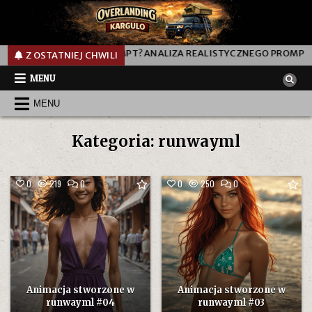
JAK DZIAŁA TEN PROMPT? ANALIZA REALISTYCZNEGO PROMPTU DO
Z OSTATNIEJ CHWILI
MENU
MENU
Kategoria:
runwayml
COMMENT
COMMENT
0
219
0
0
250
0
ON
ON
ANIMACJA
ANIMACJA
STWORZONE
STWORZONE
W
W
RUNWAYML
RUNWAYML
#04
#03
Animacja stworzone w
Animacja stworzone w
runwayml #04
runwayml #03