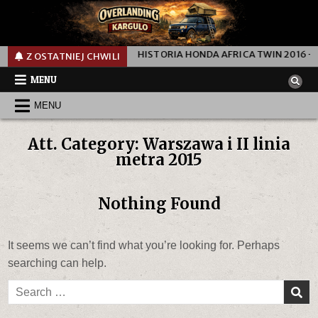
200 KM W TRZY DNI
HISTORIA HONDA AFRICA TWIN 2016 — C
Z OSTATNIEJ CHWILI
MENU
MENU
Att. Category:
Warszawa i II linia
metra 2015
Nothing Found
It seems we can’t find what you’re looking for. Perhaps
searching can help.
Search
for: