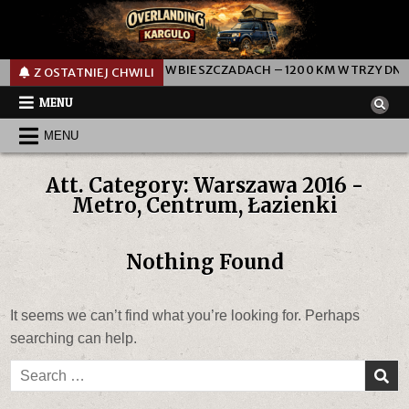
HONDA AFRICA TWIN W BIESZCZADACH – 1200 KM W TRZY DNI
Z OSTATNIEJ CHWILI
MENU
MENU
Att. Category:
Warszawa 2016 -
Metro, Centrum, Łazienki
Nothing Found
It seems we can’t find what you’re looking for. Perhaps
searching can help.
Search
for: