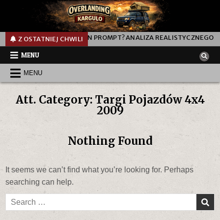
00L
JAK DZIAŁA TEN PROMPT? ANALIZA REALISTYCZNEGO PR
Z OSTATNIEJ CHWILI
MENU
MENU
Att. Category:
Targi Pojazdów 4x4
2009
Nothing Found
It seems we can’t find what you’re looking for. Perhaps
searching can help.
Search
for: