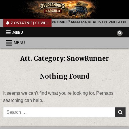
L
JAK DZIAŁA TEN PROMPT? ANALIZA REALISTYCZNEGO PROM
Z OSTATNIEJ CHWILI
MENU
MENU
Att. Category:
SnowRunner
Nothing Found
It seems we can’t find what you’re looking for. Perhaps
searching can help.
Search
for: