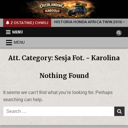
200 KM W TRZY DNI
HISTORIA HONDA AFRICA TWIN 2016 — CR
Z OSTATNIEJ CHWILI
MENU
MENU
Att. Category:
Sesja Fot. - Karolina
Nothing Found
It seems we can’t find what you’re looking for. Perhaps
searching can help.
Search
for: