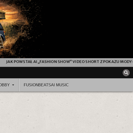
AK POWSTAŁ AI „FASHION SHOW” VIDEO SHORT Z POKAZU MODY (OD
OBBY
FUSIONBEATSAI MUSIC