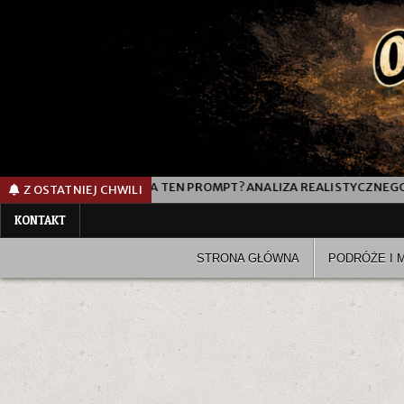
00L
JAK DZIAŁA TEN PROMPT? ANALIZA REALISTYCZNEGO PR
Z OSTATNIEJ CHWILI
KONTAKT
STRONA GŁÓWNA
PODRÓŻE I 