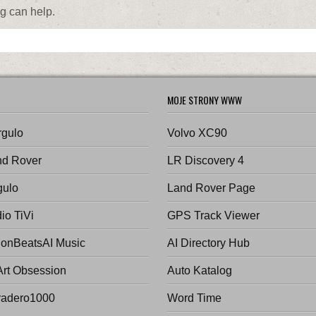
ng can help.
MOJE STRONY WWW
rgulo
Volvo XC90
nd Rover
LR Discovery 4
gulo
Land Rover Page
io TiVi
GPS Track Viewer
onBeatsAI Music
AI Directory Hub
Art Obsession
Auto Katalog
radero1000
Word Time