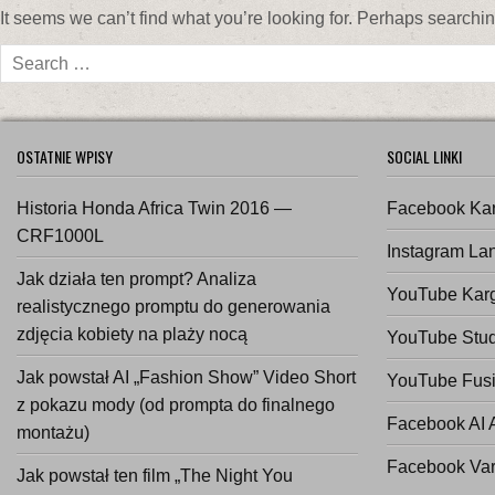
It seems we can’t find what you’re looking for. Perhaps searchi
Search
for:
OSTATNIE WPISY
SOCIAL LINKI
Historia Honda Africa Twin 2016 —
Facebook Ka
CRF1000L
Instagram La
Jak działa ten prompt? Analiza
YouTube Kar
realistycznego promptu do generowania
zdjęcia kobiety na plaży nocą
YouTube Stud
Jak powstał AI „Fashion Show” Video Short
YouTube Fusi
z pokazu mody (od prompta do finalnego
Facebook AI 
montażu)
Facebook Va
Jak powstał ten film „The Night You