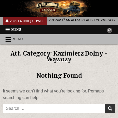
0L
JAK DZIAŁA TEN PROMPT? ANALIZA REALISTYCZNEGO PRO
Z OSTATNIEJ CHWILI
MENU
MENU
Att. Category:
Kazimierz Dolny -
Wąwozy
Nothing Found
It seems we can’t find what you’re looking for. Perhaps
searching can help.
Search
for: