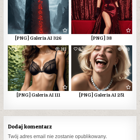
[PNG] Galeria AI 326
[PNG] 38
0
393
0
240
[PNG] Galeria AI 111
[PNG] Galeria AI 251
Dodaj komentarz
Twój adres email nie zostanie opublikowany.